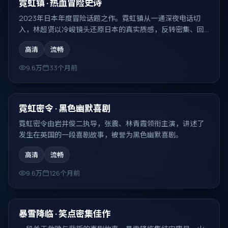
热门
霓虹镇 · 热血冒险史诗
2023年日本年度冒险话题之作。霓虹镇从一通深夜电话切
入，林超贤以冷峻镜头还原日本的真实质感，反转密集、回
味无穷。
高清
流畅
9.6万
33个月前
99:53
热门
霓虹密令 · 黑色幽默喜剧
霓虹密令由岩井俊二执导，张震、林青霞领衔主演，讲述了
发生在英国的一段喜剧故事，被誉为黑色幽默喜剧。
高清
流畅
9.6万
126个月前
99:31
热门
暴雪降临 · 笑点密集佳作