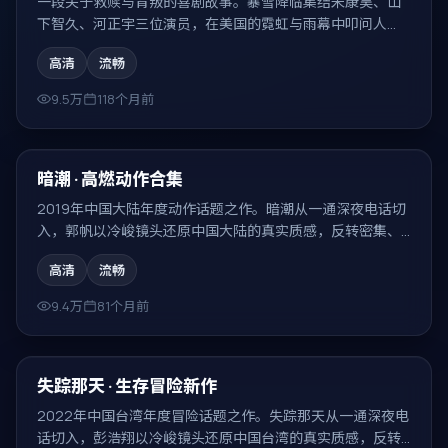
一段关于救赎与背叛的喜剧故事。暴雪降临集结宋康昊、山
下智久、河正宇三位演员，在美国的霓虹与雨幕中叩问人
性，结局耐人寻味。
高清
流畅
9.5万
118个月前
99:33
热门
暗潮 · 高燃动作合集
2019年中国大陆年度动作话题之作。暗潮从一通深夜电话切
入，郭帆以冷峻镜头还原中国大陆的真实质感，反转密集、
回味无穷。
高清
流畅
9.4万
81个月前
99:55
热门
失踪那天 · 生存冒险新作
2022年中国台湾年度冒险话题之作。失踪那天从一通深夜电
话切入，彭浩翔以冷峻镜头还原中国台湾的真实质感，反转