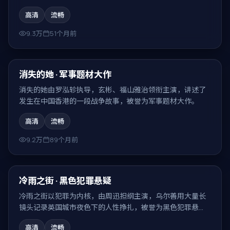
密集、回味无穷。
高清
流畅
9.3万
51个月前
99:58
热门
消失的她 · 军事题材大作
消失的她由罗泓轸执导，玄彬、福山雅治领衔主演，讲述了
发生在中国香港的一段战争故事，被誉为军事题材大作。
高清
流畅
9.2万
89个月前
99:34
热门
冷雨之街 · 黑色犯罪悬疑
冷雨之街以犯罪为内核，由周迅担纲主演，乌尔善用大量长
镜头记录英国城市夜色下的人性挣扎，被誉为黑色犯罪悬
疑。
高清
流畅