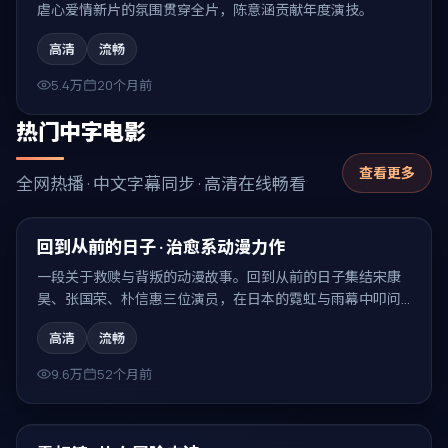
虐心爱情新片的氛围贯穿全片，陈意涵贡献年度演技。
高清
流畅
5.4万
20个月前
热门中字电影
查看更多
全网热播 · 中文字幕同步 · 高清在线畅看
99:43
热门
回到从前的日子 · 治愈系动漫力作
一段关于救赎与背叛的动漫故事。回到从前的日子集结宋康
昊、张国荣、朴信惠三位演员，在日本的霓虹与雨幕中叩问
人性，结局耐人寻味。
高清
流畅
9.6万
52个月前
99:15