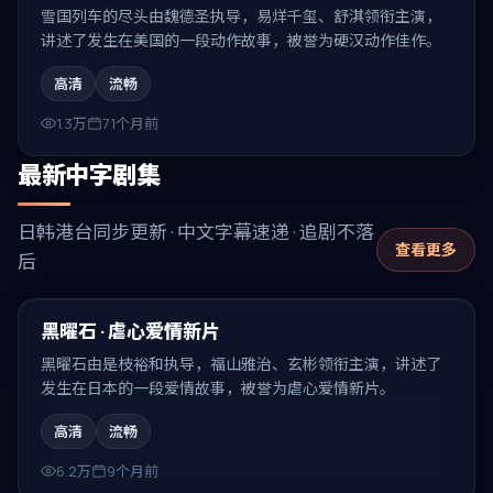
雪国列车的尽头由魏德圣执导，易烊千玺、舒淇领衔主演，
讲述了发生在美国的一段动作故事，被誉为硬汉动作佳作。
高清
流畅
1.3万
71个月前
最新中字剧集
日韩港台同步更新 · 中文字幕速递 · 追剧不落
查看更多
后
97:26
最新
黑曜石 · 虐心爱情新片
黑曜石由是枝裕和执导，福山雅治、玄彬领衔主演，讲述了
发生在日本的一段爱情故事，被誉为虐心爱情新片。
高清
流畅
6.2万
9个月前