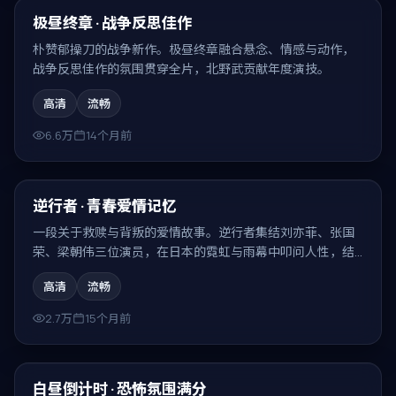
最新
极昼终章 · 战争反思佳作
朴赞郁操刀的战争新作。极昼终章融合悬念、情感与动作，
战争反思佳作的氛围贯穿全片，北野武贡献年度演技。
高清
流畅
6.6万
14个月前
99:17
最新
逆行者 · 青春爱情记忆
一段关于救赎与背叛的爱情故事。逆行者集结刘亦菲、张国
荣、梁朝伟三位演员，在日本的霓虹与雨幕中叩问人性，结
局耐人寻味。
高清
流畅
2.7万
15个月前
99:16
最新
白昼倒计时 · 恐怖氛围满分