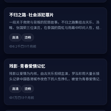
99:21
最新
不归之路 · 社会派犯罪片
一段关于救赎与背叛的犯罪故事。不归之路集结古天乐、汤
唯、张国荣三位演员，在泰国的霓虹与雨幕中叩问人性，结
局耐人寻味。
高清
流畅
8.2千
11个月前
99:16
最新
残影 · 青春爱情记忆
残影以爱情为内核，由古天乐担纲主演，罗泓轸用大量长镜
头记录中国香港城市夜色下的人性挣扎，被誉为青春爱情记
忆。
高清
流畅
7万
13个月前
99:30