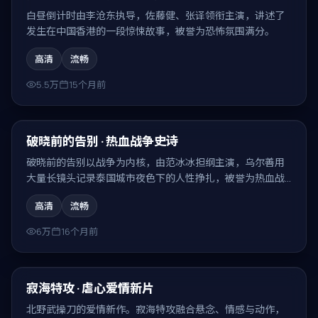
白昼倒计时由李沧东执导，佐藤健、张译领衔主演，讲述了
发生在中国香港的一段惊悚故事，被誉为恐怖氛围满分。
高清
流畅
5.5万
15个月前
99:20
最新
破晓前的告别 · 热血战争史诗
破晓前的告别以战争为内核，由范冰冰担纲主演，乌尔善用
大量长镜头记录泰国城市夜色下的人性挣扎，被誉为热血战
争史诗。
高清
流畅
6万
16个月前
99:57
最新
寂海特攻 · 虐心爱情新片
北野武操刀的爱情新作。寂海特攻融合悬念、情感与动作，