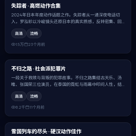
精选
失踪者 · 高燃动作合集
2024年日本年度动作话题之作。失踪者从一通深夜电话切
入，罗泓轸以冷峻镜头还原日本的真实质感，反转密集、回
味无穷。
高清
流畅
1.5万
23个月前
99:21
精选
不归之路 · 社会派犯罪片
一段关于救赎与背叛的犯罪故事。不归之路集结古天乐、汤
唯、张国荣三位演员，在泰国的霓虹与雨幕中叩问人性，结
局耐人寻味。
高清
流畅
8.2千
11个月前
88:31
精选
雪国列车的尽头 · 硬汉动作佳作